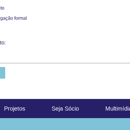
ito
igação formal
to:
Projetos
Seja Sócio
Multimídi