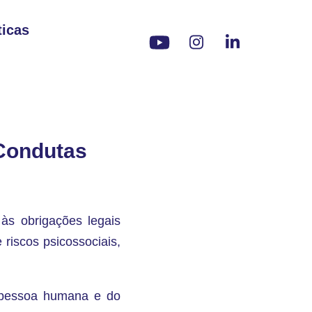
ticas
 Condutas
 às obrigações legais
 riscos psicossociais,
da pessoa humana e do