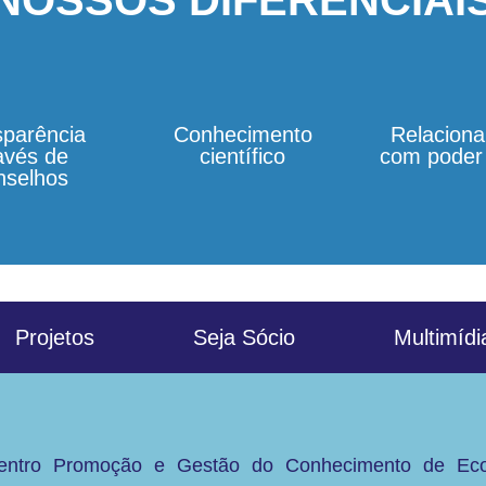
NOSSOS DIFERENCIAI
sparência
Conhecimento
Relacion
avés de
científico
com poder 
nselhos
Projetos
Seja Sócio
Multimídi
Adentro Promoção e Gestão do Conhecimento de Eco