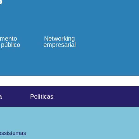
S
amento
Networking
público
empresarial
a
Políticas
ssistemas